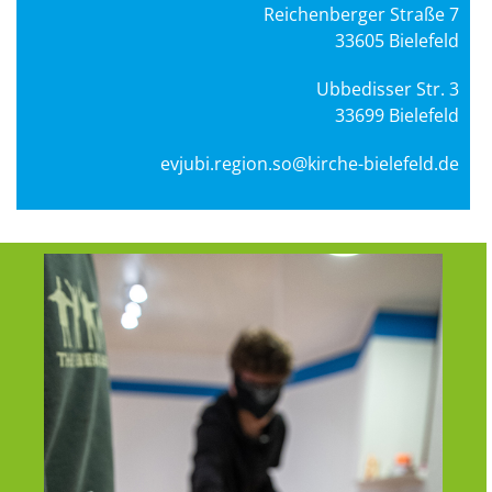
Reichenberger Straße 7
33605 Bielefeld
Ubbedisser Str. 3
33699 Bielefeld
evjubi.region.so
@kirche-bielefeld.de