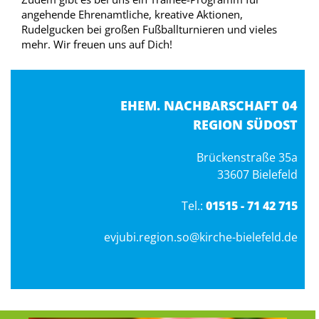
angehende Ehrenamtliche, kreative Aktionen,
Rudelgucken bei großen Fußballturnieren und vieles
mehr. Wir freuen uns auf Dich!
EHEM. NACHBARSCHAFT 04
REGION SÜDOST
Brückenstraße 35a
33607 Bielefeld
Tel.:
01515 - 71 42 715
evjubi.region.so@kirche-bielefeld.de