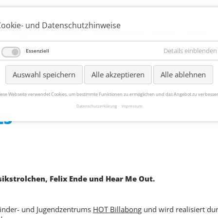
ookie- und Datenschutzhinweise
i
Angebote
Schulen
Schutzkonzept
Ferien
News
Details einblenden
Essenziell
Auswahl speichern
Alle akzeptieren
Alle ablehnen
iese Webseite verwendet Cookies, um bestimmte Funktionen zu ermöglichen und das Angebot zu verbesser
Datenschutzerklärung
Impressum
23
ikstrolchen, Felix Ende und
Hear Me Out.
 Kinder- und Jugendzentrums
HOT Billabon
g
und wird realisiert du