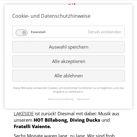
Cookie- und Datenschutzhinweise
Details einblenden
Essenziell
Auswahl speichern
Alle akzeptieren
Alle ablehnen
LAKESIDE IM MAI
Diese Webseite verwendet Cookies, um bestimmte Funktionen zu ermöglichen und das
Angebot zu verbessern.
Datenschutzerklärung
Impressum
Fotos: Aljoscha Heidemann
LAKESIDE
ist zurück! Diesmal mit dabei: Musik aus
unserem
HOT Billabong, Diving Ducks
und
Fratelli Vaiente.
Sechs Monate waren lang, zu lang. Wir sind froh,